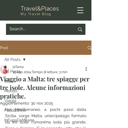
Travel&Places
My Travel Blog
Post
All Posts
laTania
All Posts
15 ago 2024
Tempo di lettura: 3 min
Viaggio a Malta: tre spiagge per
Italia
tre isole. Alcune informazioni
Mondo
pratiche.
Viaggi
Aggiornamento:
30 nov 2025
Nel Mediterraneo, a pochi passi dalla 
Food&Wine
Sicilia, sorge Malta, un’arcipelago formato 
InFugaDaMilano
da tre isole: l'omonima isola più grande, 