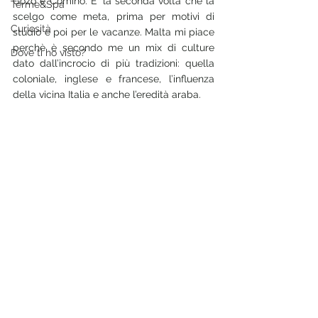
Gozo e Comino. E’ la seconda volta che la 
Terme&Spa
scelgo come meta, prima per motivi di 
Curiosità
studio e poi per le vacanze. Malta mi piace 
perchè è secondo me un mix di culture 
Dove ti ho visto?
dato dall’incrocio di più tradizioni: quella 
coloniale, inglese e francese, l’influenza 
della vicina Italia e anche l’eredità araba.