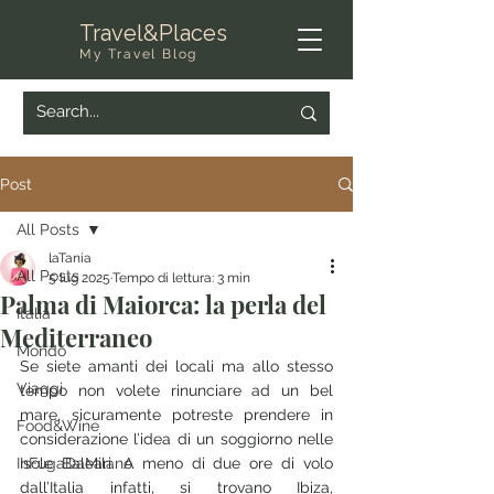
Travel&Places
My Travel Blog
Post
All Posts
laTania
All Posts
5 lug 2025
Tempo di lettura: 3 min
Palma di Maiorca: la perla del
Italia
Mediterraneo
Mondo
Se siete amanti dei locali ma allo stesso 
Viaggi
tempo non volete rinunciare ad un bel 
mare, sicuramente potreste prendere in 
Food&Wine
considerazione l’idea di un soggiorno nelle 
InFugaDaMilano
Isole Baleari. A meno di due ore di volo 
dall’Italia infatti, si trovano Ibiza, 