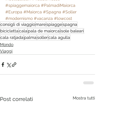
#spiaggemaiorca
#PalmadiMaiorca
#Europa
#Maiorca
#Spagna
#Soller
#modernismo
#vacanza
#lowcost
consigli di viaggio
mare
spiagge
spagna
bicicletta
cala
pala de maiorca
isole baleari
cala ratjada
palma
soller
cala agulla
Mondo
Viaggi
Mostra tutti
Post correlati