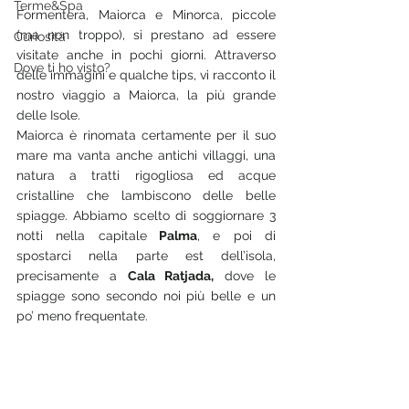
Terme&Spa
Formentera, Maiorca e Minorca, piccole 
(ma non troppo), si prestano ad essere 
Curiosità
visitate anche in pochi giorni. Attraverso 
Dove ti ho visto?
delle immagini e qualche tips, vi racconto il 
nostro viaggio a Maiorca, la più grande 
delle Isole. 
Maiorca è rinomata certamente per il suo 
mare ma vanta anche antichi villaggi, una 
natura a tratti rigogliosa ed acque 
cristalline che lambiscono delle belle 
spiagge. Abbiamo scelto di soggiornare 3 
notti nella capitale
 Palma
, e poi di 
spostarci nella parte est dell’isola, 
precisamente a 
Cala Ratjada,
 dove le 
spiagge sono secondo noi più belle e un 
po’ meno frequentate. 