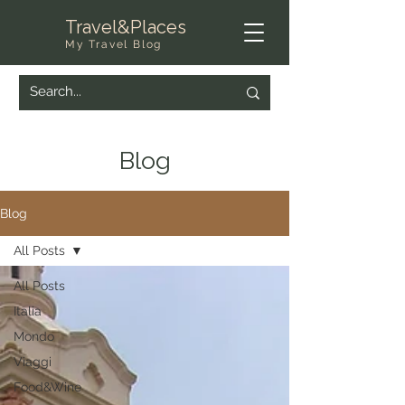
Travel&Places
My Travel Blog
Blog
Blog
All Posts
All Posts
Italia
Mondo
Viaggi
Food&Wine