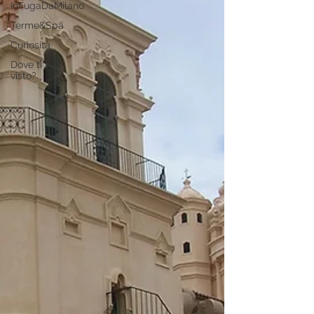
InFugaDaMilano
Terme&Spa
Curiosità
Dove ti ho
visto?