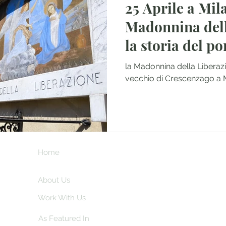
25 Aprile a Mil
Madonnina dell
la storia del p
la Madonnina della Liberazi
vecchio di Crescenzago a 
Home
Subscribe here 
and my insider
About Us
Work With Us
As Featured In