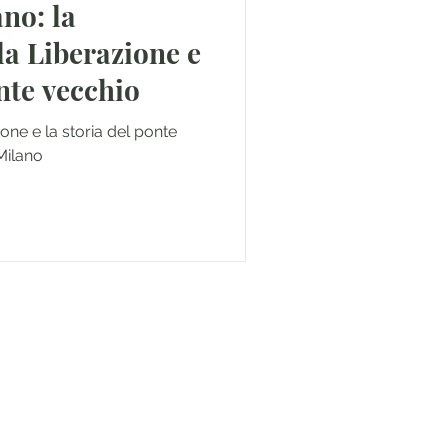
ano: la
a Liberazione e
onte vecchio
one e la storia del ponte
Milano
and get the latest travel tips
 secrets!