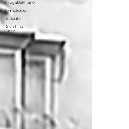
InFugaDaMilano
Terme&Spa
Curiosità
Dove ti ho
visto?