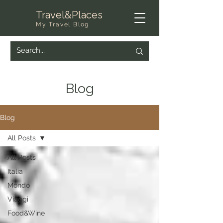
Travel&Places
My Travel Blog
Blog
Blog
All Posts
All Posts
Italia
Mondo
Viaggi
Food&Wine