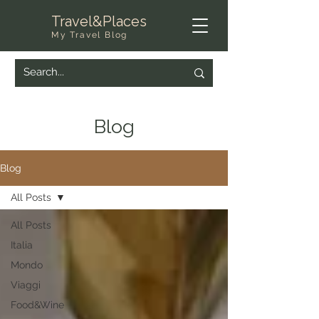
Travel&Places
My Travel Blog
Blog
Blog
All Posts
All Posts
Italia
Mondo
Viaggi
Food&Wine