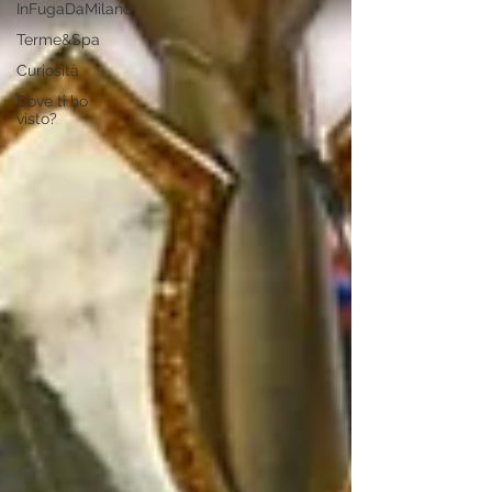
InFugaDaMilano
Terme&Spa
Curiosità
Dove ti ho
visto?