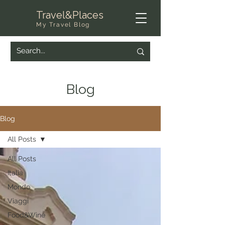
Travel&Places
My Travel Blog
Blog
Blog
All Posts
All Posts
Italia
Mondo
Viaggi
Food&Wine