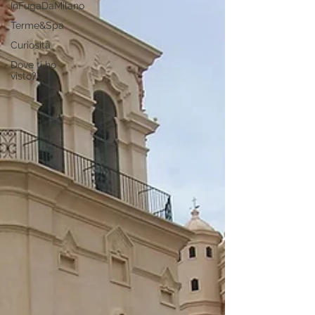
InFugaDaMilano
Terme&Spa
Curiosità
Dove ti ho
visto?