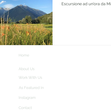
Escursione ad un'ora da M
Home
Subscribe here 
and my insider
About Us
Work With Us
As Featured In
Instagram
Contact