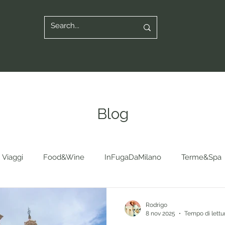
Blog
Viaggi
Food&Wine
InFugaDaMilano
Terme&Spa
Rodrigo
8 nov 2025
Tempo di lettu