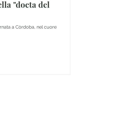
ta del
ornata a Còrdoba, nel cuore
and get the latest travel tips
 secrets!