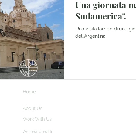
Una giornata nella "doc
Sudamerica".
Una visita lampo di una gi
dell'Argentina
Home
Subscribe here 
and my insider
About Us
Work With Us
As Featured In