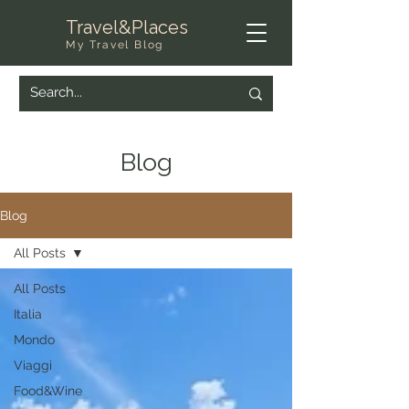
Travel&Places
My Travel Blog
Blog
Blog
All Posts
All Posts
Italia
Mondo
Viaggi
Food&Wine