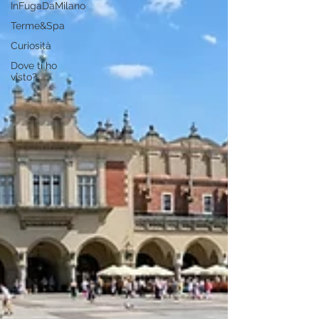
InFugaDaMilano
Terme&Spa
Curiosità
Dove ti ho
visto?