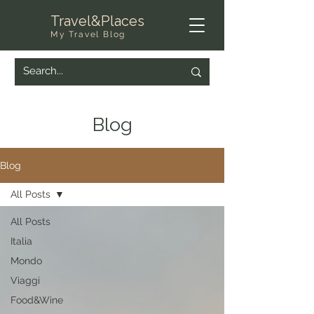
Travel&Places
My Travel Blog
Blog
Blog
All Posts
All Posts
Italia
Mondo
Viaggi
Food&Wine