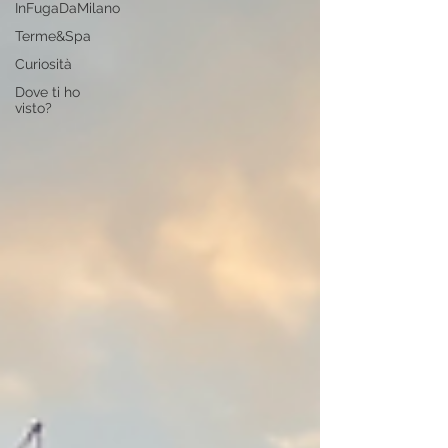
InFugaDaMilano
Terme&Spa
Curiosità
Dove ti ho
visto?