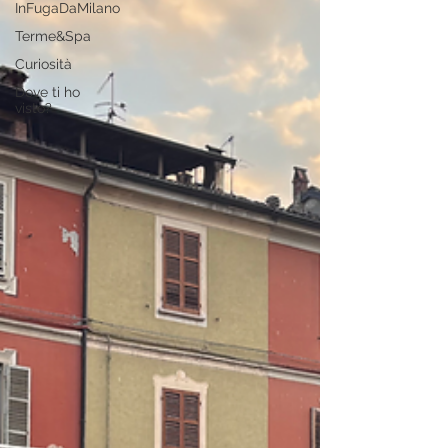
InFugaDaMilano
Terme&Spa
Curiosità
Dove ti ho
visto?