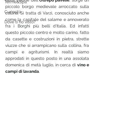
delle colline dell'
Oltrepò pavese
, sorge un 
Terme&Spa
piccolo borgo medievale arroccato sulla 
Curiosità
collina. Si tratta di Varzi, conosciuto anche 
come la capitale del salame e annoverato 
Dove ti ho visto?
fra i Borghi più belli d'Italia. Ed infatti 
questo piccolo centro è molto carino, fatto 
da casette e costruzioni in pietra, strette 
viuzze che si arrampicano sulla collina, fra 
campi e agriturismi. In realtà siamo 
approdati in questo posto in una assolata 
domenica di metà luglio, in cerca di 
vino e 
campi di lavanda
. 