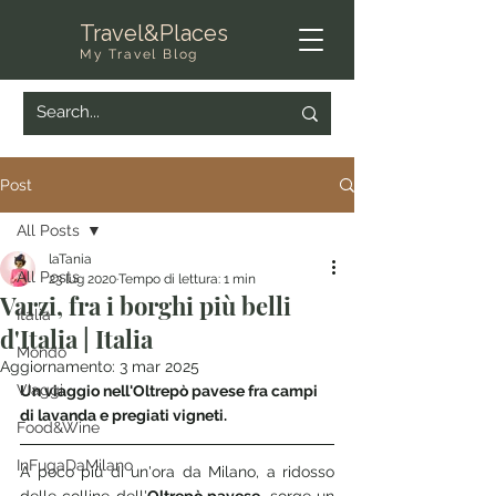
Travel&Places
My Travel Blog
Post
All Posts
laTania
All Posts
23 lug 2020
Tempo di lettura: 1 min
Varzi, fra i borghi più belli
Italia
d'Italia | Italia
Mondo
Aggiornamento:
3 mar 2025
Viaggi
Un viaggio nell'Oltrepò pavese fra campi 
di lavanda e pregiati vigneti.
Food&Wine
InFugaDaMilano
A poco più di un'ora da Milano, a ridosso 