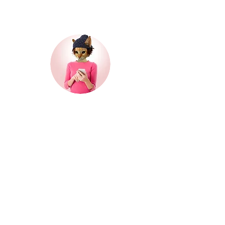
entusiasti di condividere i nostri itinerari,
continuate ad esplorare il nostro blog!
Ciao, grazie per aver
cliccato il mio post!